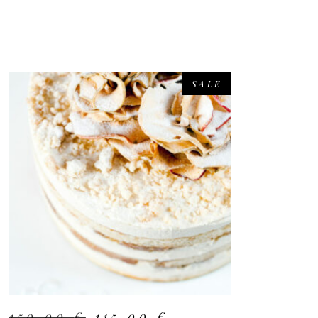
SALE
ADD TO CART
150,00
€
115,00
€