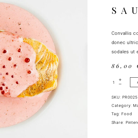
SA
Convallis co
donec ultri
sodales ut e
86,00
Fish In
Fruit
Sauce
quantity
SKU:
PR0025
Category:
Ma
Tag:
Food
Share:
Pinter