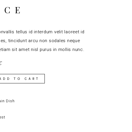
UCE
nvallis tellus id interdum velit laoreet id
ces, tincidunt arcu non sodales neque
tiam sit amet nisl purus in mollis nunc.
€
ADD TO CART
in Dish
est