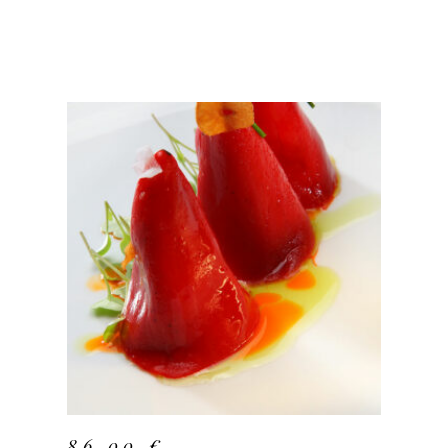
ADD TO CART
86,00
€