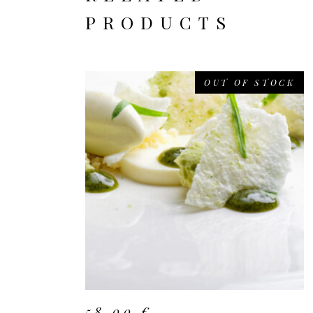
PRODUCTS
OUT OF STOCK
READ MORE
58,00
€