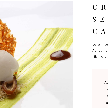
CR
S
C
Lorem Ips
Aenean so
nibh id e
Au
Ca
Da
Ta