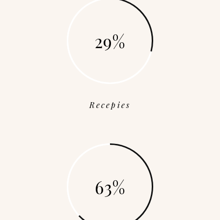
29
Recepies
63